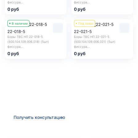
фиссура...
фиссура...
0 руб
0 руб
В наличии
Под заказ
22-018-5
22-021-5
Боры ТВС НП 22-018-5
Боры ТВС НП 22-021-5
(500.104.109.006.018) (5шт)
(500.104.109.006.021) (5шт)
фиссура...
фиссура...
0 руб
0 руб
Получить консультацию
Оставьте заявку и мы в ближайшее время
проконсультируем Вас
по любым возникшим вопросам
Получить консультацию