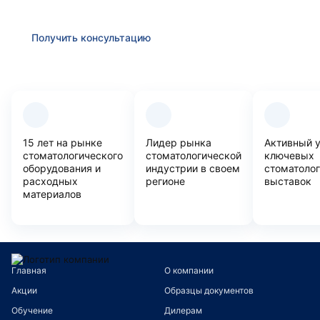
вопросам
Получить консультацию
Преимущества компании
15 лет на рынке
Лидер рынка
Активный 
стоматологического
стоматологической
ключевых
оборудования и
индустрии в своем
стоматоло
расходных
регионе
выставок
материалов
Главная
О компании
Акции
Образцы документов
Обучение
Дилерам