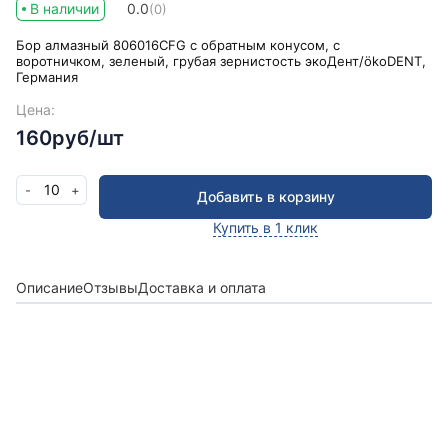
В наличии
0.0
(0)
Бор алмазный 806016CFG с обратным конусом, с
воротничком, зеленый, грубая зернистость экоДент/ökoDENT,
Германия
Цена:
160руб/шт
10
-
+
Добавить в корзину
Купить в 1 клик
Описание
Отзывы
Доставка и оплата
Получить консультацию
Оставьте заявку и мы в ближайшее время
проконсультируем Вас
по любым возникшим