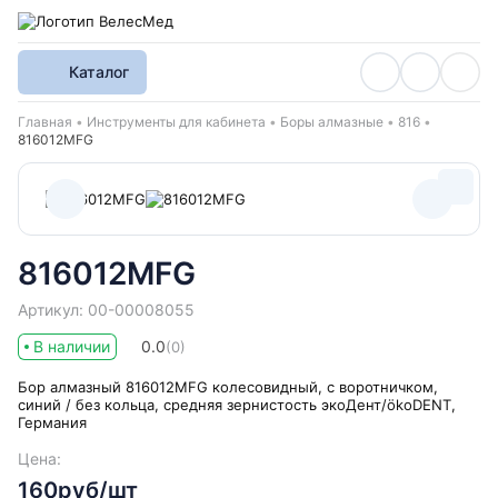
Каталог
Хлебные крошки
Главная
Инструменты для кабинета
Боры алмазные
816
816012MFG
816012MFG
Артикул: 00-00008055
В наличии
0.0
(0)
Бор алмазный 816012MFG колесовидный, с воротничком,
синий / без кольца, средняя зернистость экоДент/ökoDENT,
Германия
Цена:
160руб/шт