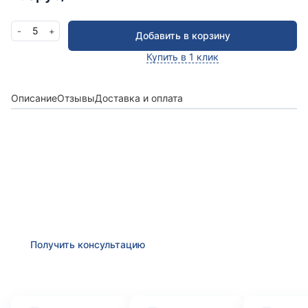
5
-
+
Добавить в корзину
Купить в 1 клик
Описание
Отзывы
Доставка и оплата
Получить консультацию
Оставьте заявку и мы в ближайшее время
проконсультируем Вас
по любым возникшим
вопросам
Получить консультацию
Преимущества компании