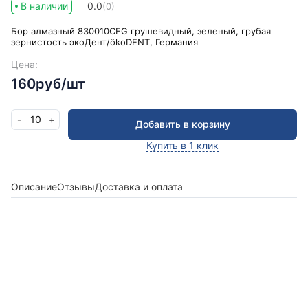
В наличии
0.0
(0)
Бор алмазный 830010CFG грушевидный, зеленый, грубая
зернистость экоДент/ökoDENT, Германия
Цена:
160руб/шт
10
-
+
Добавить в корзину
Купить в 1 клик
Описание
Отзывы
Доставка и оплата
Получить консультацию
Оставьте заявку и мы в ближайшее время
проконсультируем Вас
по любым возникшим
вопросам