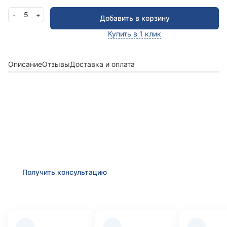
5
-
+
Добавить в корзину
Купить в 1 клик
Описание
Отзывы
Доставка и оплата
Получить консультацию
Оставьте заявку и мы в ближайшее время
проконсультируем Вас
по любым возникшим
вопросам
Получить консультацию
Преимущества компании