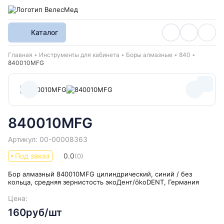
Каталог
Хлебные крошки
Главная
Инструменты для кабинета
Боры алмазные
840
840010MFG
840010MFG
Артикул: 00-00008363
Под заказ
0.0
(0)
Бор алмазный 840010MFG цилиндрический, синий / без
кольца, средняя зернистость экоДент/ökoDENT, Германия
Цена:
160руб/шт