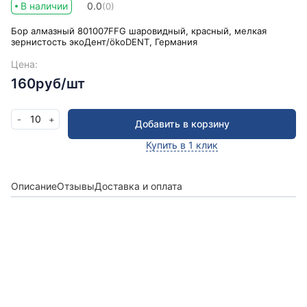
В наличии
0.0
(0)
Бор алмазный 801007FFG шаровидный, красный, мелкая
зернистость экоДент/ökoDENT, Германия
Цена:
160руб/шт
10
-
+
Добавить в корзину
Купить в 1 клик
Описание
Отзывы
Доставка и оплата
Получить консультацию
Оставьте заявку и мы в ближайшее время
проконсультируем Вас
по любым возникшим
вопросам