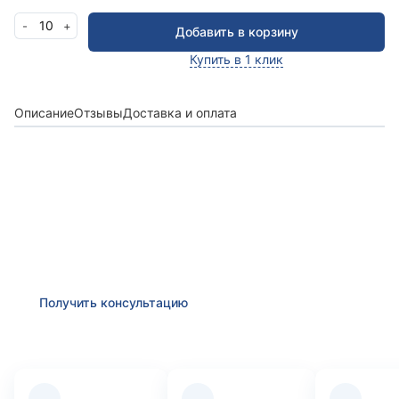
10
-
+
Добавить в корзину
Купить в 1 клик
Описание
Отзывы
Доставка и оплата
Получить консультацию
Оставьте заявку и мы в ближайшее время
проконсультируем Вас
по любым возникшим
вопросам
Получить консультацию
Преимущества компании