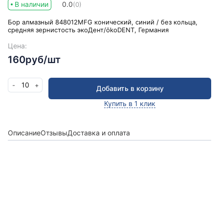
В наличии
0.0
(0)
Бор алмазный 848012MFG конический, синий / без кольца,
средняя зернистость экоДент/ökoDENT, Германия
Цена:
160руб/шт
10
-
+
Добавить в корзину
Купить в 1 клик
Описание
Отзывы
Доставка и оплата
Получить консультацию
Оставьте заявку и мы в ближайшее время
проконсультируем Вас
по любым возникшим
вопросам