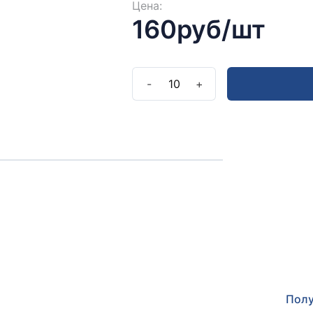
Цена:
160руб/шт
-
10
+
Полу
Оставьт
прокон
Полу