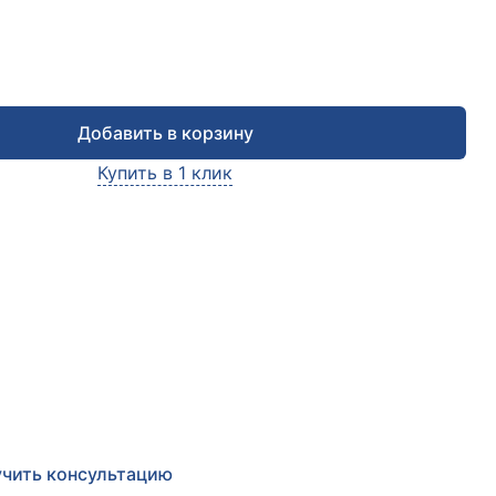
Добавить в корзину
Купить в 1 клик
чить консультацию
е заявку и мы в ближайшее время
сультируем Вас
по любым возникшим вопросам
чить консультацию