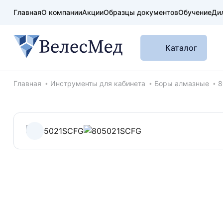
Главная
О компании
Акции
Образцы документов
Обучение
Ди
Каталог
Хлебные крошки
Главная
Инструменты для кабинета
Боры алмазные
8