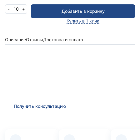
10
-
+
Добавить в корзину
Купить в 1 клик
Описание
Отзывы
Доставка и оплата
Получить консультацию
Оставьте заявку и мы в ближайшее время
проконсультируем Вас
по любым возникшим
вопросам
Получить консультацию
Преимущества компании