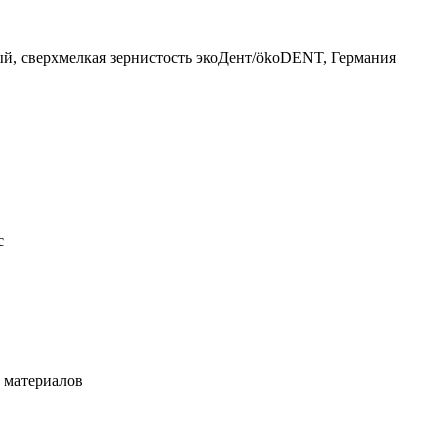
й, сверхмелкая зернистость экоДент/ökoDENT, Германия
с
х материалов