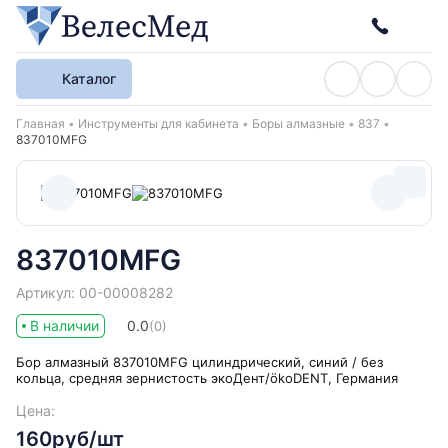
Каталог
Хлебные крошки
Главная
Инструменты для кабинета
Боры алмазные
837
837010MFG
837010MFG
Артикул: 00-00008282
В наличии
0.0
(0)
Бор алмазный 837010MFG цилиндрический, синий / без
кольца, средняя зернистость экоДент/ökoDENT, Германия
Цена:
160руб/шт