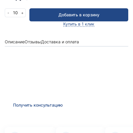
10
-
+
Добавить в корзину
Купить в 1 клик
Описание
Отзывы
Доставка и оплата
Получить консультацию
Оставьте заявку и мы в ближайшее время
проконсультируем Вас
по любым возникшим
вопросам
Получить консультацию
Преимущества компании