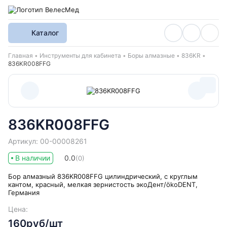
Каталог
Хлебные крошки
Главная
Инструменты для кабинета
Боры алмазные
836KR
836KR008FFG
836KR008FFG
Артикул: 00-00008261
В наличии
0.0
(0)
Бор алмазный 836KR008FFG цилиндрический, с круглым
кантом, красный, мелкая зернистость экоДент/ökoDENT,
Германия
Цена:
160руб/шт