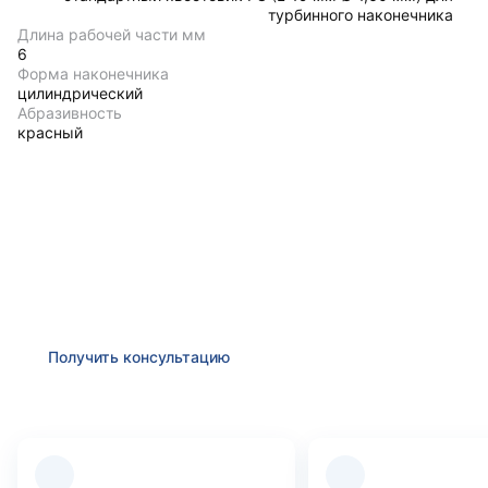
турбинного наконечника
Длина рабочей части мм
6
Форма наконечника
цилиндрический
Абразивность
красный
Получить консультацию
Оставьте заявку и мы в ближайшее время
проконсультируем Вас
по любым возникшим
вопросам
Получить консультацию
Преимущества компании