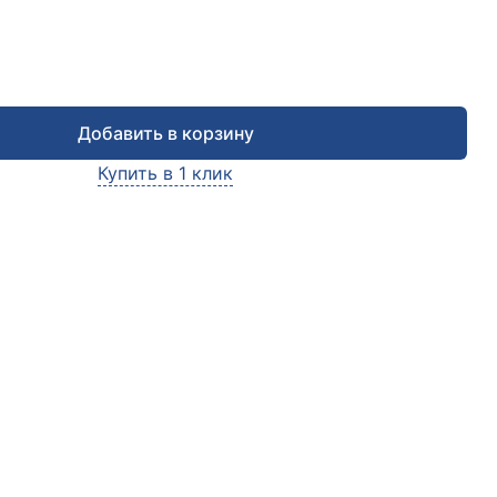
Добавить в корзину
Купить в 1 клик
чить консультацию
е заявку и мы в ближайшее время
сультируем Вас
по любым возникшим вопросам