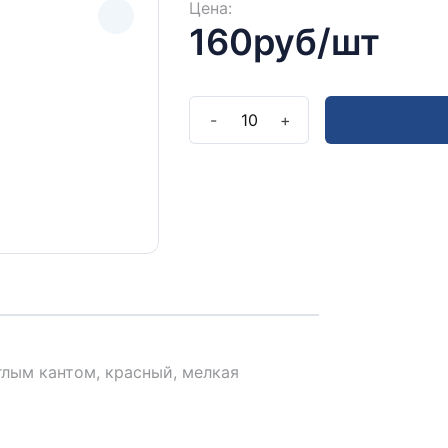
Цена:
160руб/шт
-
10
+
Полу
лым кантом, красный, мелкая
Оставьт
прокон