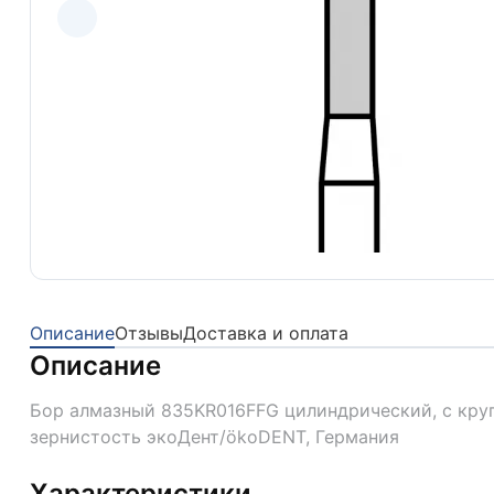
Описание
Отзывы
Доставка и оплата
Описание
Бор алмазный 835KR016FFG цилиндрический, с круг
зернистость экоДент/ökoDENT, Германия
Характеристики