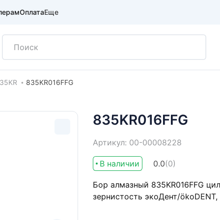
лерам
Оплата
Еще
35KR
835KR016FFG
835KR016FFG
Артикул: 00-00008228
В наличии
0.0
(0)
Бор алмазный 835KR016FFG цили
зернистость экоДент/ökoDENT,