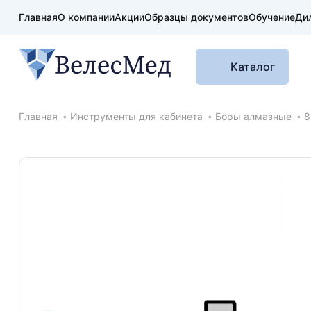
Главная
О компании
Акции
Образцы документов
Обучение
Ди
Каталог
Хлебные крошки
Главная
Инструменты для кабинета
Боры алмазные
8