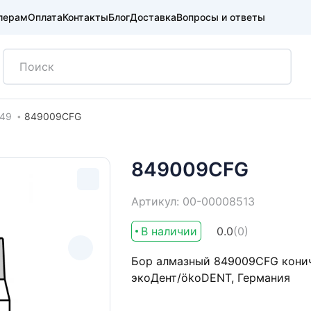
лерам
Оплата
Контакты
Блог
Доставка
Вопросы и ответы
49
849009CFG
849009CFG
Артикул: 00-00008513
В наличии
0.0
(0)
Бор алмазный 849009CFG кониче
экоДент/ökoDENT, Германия