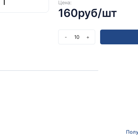
Цена:
160руб/шт
-
10
+
Полу
Оставьт
прокон
Полу