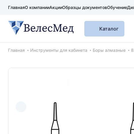
Главная
О компании
Акции
Образцы документов
Обучение
Ди
Каталог
Хлебные крошки
Главная
Инструменты для кабинета
Боры алмазные
8