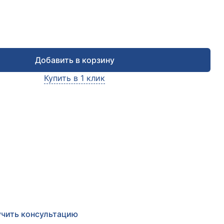
Добавить в корзину
Купить в 1 клик
чить консультацию
е заявку и мы в ближайшее время
сультируем Вас
по любым возникшим вопросам
чить консультацию