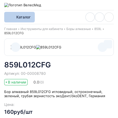
Каталог
Хлебные крошки
Главная
Инструменты для кабинета
Боры алмазные
859L
859L012CFG
859L012CFG
Артикул: 00-00008780
В наличии
0.0
(0)
Бор алмазный 859L012CFG игловидный, остроконечный,
зеленый, грубая зернистость экоДент/ökoDENT, Германия
Цена:
160руб/шт