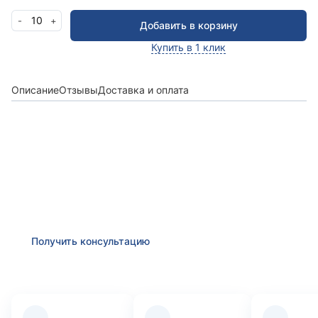
10
-
+
Добавить в корзину
Купить в 1 клик
Описание
Отзывы
Доставка и оплата
Получить консультацию
Оставьте заявку и мы в ближайшее время
проконсультируем Вас
по любым возникшим
вопросам
Получить консультацию
Преимущества компании