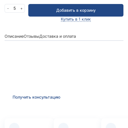
5
-
+
Добавить в корзину
Купить в 1 клик
Описание
Отзывы
Доставка и оплата
Получить консультацию
Оставьте заявку и мы в ближайшее время
проконсультируем Вас
по любым возникшим
вопросам
Получить консультацию
Преимущества компании