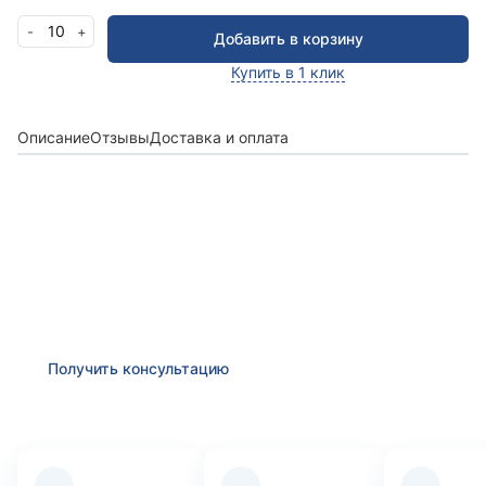
10
-
+
Добавить в корзину
Купить в 1 клик
Описание
Отзывы
Доставка и оплата
Получить консультацию
Оставьте заявку и мы в ближайшее время
проконсультируем Вас
по любым возникшим
вопросам
Получить консультацию
Преимущества компании