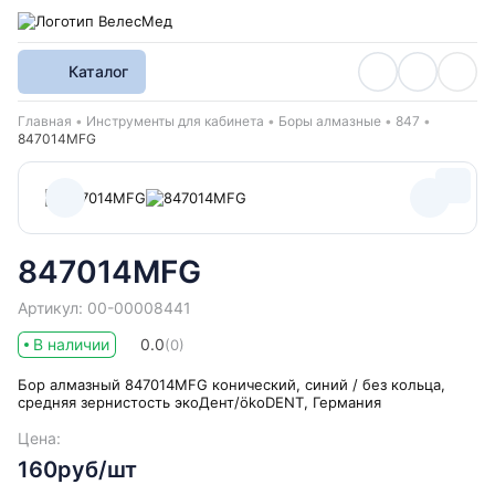
Каталог
Хлебные крошки
Главная
Инструменты для кабинета
Боры алмазные
847
847014MFG
847014MFG
Артикул: 00-00008441
В наличии
0.0
(0)
Бор алмазный 847014MFG конический, синий / без кольца,
средняя зернистость экоДент/ökoDENT, Германия
Цена:
160руб/шт