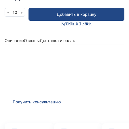
10
-
+
Добавить в корзину
Купить в 1 клик
Описание
Отзывы
Доставка и оплата
Получить консультацию
Оставьте заявку и мы в ближайшее время
проконсультируем Вас
по любым возникшим
вопросам
Получить консультацию
Преимущества компании