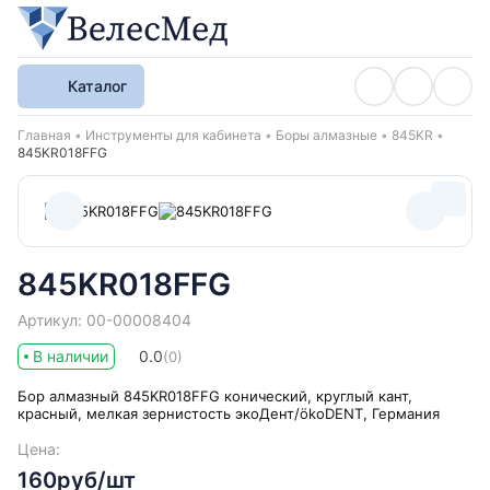
Каталог
Хлебные крошки
Главная
Инструменты для кабинета
Боры алмазные
845KR
845KR018FFG
845KR018FFG
Артикул: 00-00008404
В наличии
0.0
(0)
Бор алмазный 845KR018FFG конический, круглый кант,
красный, мелкая зернистость экоДент/ökoDENT, Германия
Цена:
160руб/шт