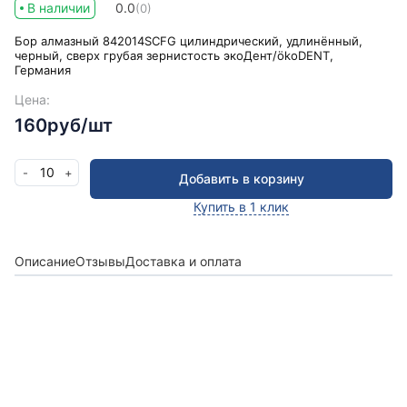
В наличии
0.0
(0)
Бор алмазный 842014SCFG цилиндрический, удлинённый,
черный, сверх грубая зернистость экоДент/ökoDENT,
Германия
Цена:
160руб/шт
10
-
+
Добавить в корзину
Купить в 1 клик
Описание
Отзывы
Доставка и оплата
Получить консультацию
Оставьте заявку и мы в ближайшее время
проконсультируем Вас
по любым возникшим