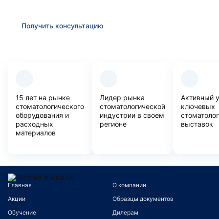
вопросам
Получить консультацию
Преимущества компании
15 лет на рынке
Лидер рынка
Активный 
стоматологического
стоматологической
ключевых
оборудования и
индустрии в своем
стоматоло
расходных
регионе
выставок
материалов
Главная
О компании
Акции
Образцы документов
Обучение
Дилерам