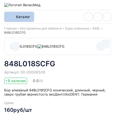
Каталог
Хлебные крошки
Главная
Инструменты для кабинета
Боры алмазные
848L
848L018SCFG
848L018SCFG
Артикул: 00-00008508
В наличии
0.0
(0)
Бор алмазный 848L018SCFG конический, длинный, черный,
сверх грубая зернистость экоДент/ökoDENT, Германия
Цена:
160руб/шт