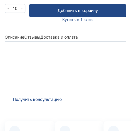
10
-
+
Добавить в корзину
Купить в 1 клик
Описание
Отзывы
Доставка и оплата
Получить консультацию
Оставьте заявку и мы в ближайшее время
проконсультируем Вас
по любым возникшим
вопросам
Получить консультацию
Преимущества компании