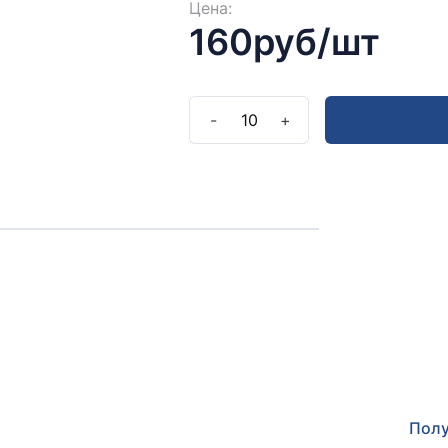
Цена:
160руб/шт
-
10
+
Полу
Оставьт
прокон
Полу