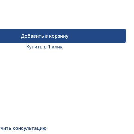
Добавить в корзину
Купить в 1 клик
чить консультацию
е заявку и мы в ближайшее время
сультируем Вас
по любым возникшим вопросам
чить консультацию