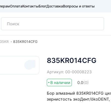
лерам
Оплата
Контакты
Блог
Доставка
Вопросы и ответы
35KR
835KR014CFG
835KR014CFG
Артикул: 00-00008223
В наличии
0.0
(0)
Бор алмазный 835KR014CFG цили
зернистость экоДент/ökoDENT,