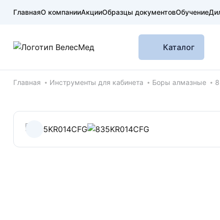
Главная
О компании
Акции
Образцы документов
Обучение
Ди
Каталог
Хлебные крошки
Главная
Инструменты для кабинета
Боры алмазные
8