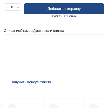
10
-
+
Добавить в корзину
Купить в 1 клик
Описание
Отзывы
Доставка и оплата
Получить консультацию
Оставьте заявку и мы в ближайшее время
проконсультируем Вас
по любым возникшим
вопросам
Получить консультацию
Преимущества компании