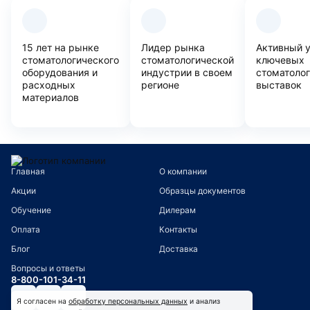
Преимущества компании
15 лет на рынке
Лидер рынка
Активный 
стоматологического
стоматологической
ключевых
оборудования и
индустрии в своем
стоматоло
расходных
регионе
выставок
материалов
Главная
О компании
Акции
Образцы документов
Обучение
Дилерам
Оплата
Контакты
Блог
Доставка
Вопросы и ответы
8-800-101-34-11
Я согласен на
обработку персональных данных
и анализ