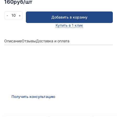
160руб/шт
10
-
+
Добавить в корзину
Купить в 1 клик
Описание
Отзывы
Доставка и оплата
Получить консультацию
Оставьте заявку и мы в ближайшее время
проконсультируем Вас
по любым возникшим
вопросам
Получить консультацию