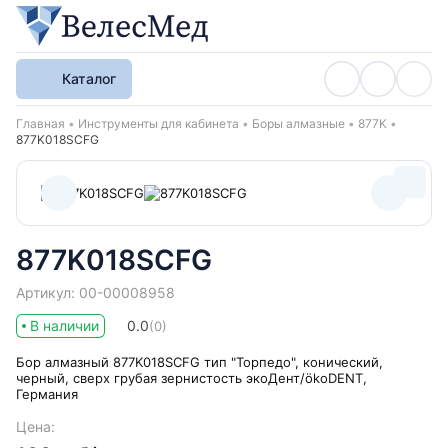
Каталог
Хлебные крошки
Главная
Инструменты для кабинета
Боры алмазные
877K
877K018SCFG
877K018SCFG
Артикул: 00-00008958
В наличии
0.0
(0)
Бор алмазный 877K018SCFG тип "Торпедо", конический,
черный, сверх грубая зернистость экоДент/ökoDENT,
Германия
Цена: