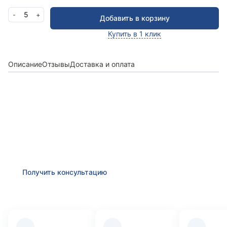
5
-
+
Добавить в корзину
Купить в 1 клик
Описание
Отзывы
Доставка и оплата
Получить консультацию
Оставьте заявку и мы в ближайшее время
проконсультируем Вас
по любым возникшим
вопросам
Получить консультацию
Преимущества компании