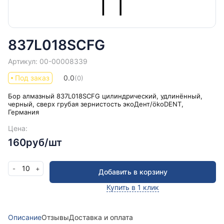
837L018SCFG
Артикул: 00-00008339
Под заказ
0.0
(0)
Бор алмазный 837L018SCFG цилиндрический, удлинённый,
черный, сверх грубая зернистость экоДент/ökoDENT,
Германия
Цена:
160руб/шт
10
-
+
Добавить в корзину
Купить в 1 клик
Описание
Отзывы
Доставка и оплата