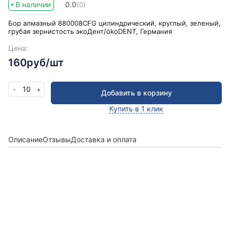
В наличии
0.0
(0)
Бор алмазный 880008CFG цилиндрический, круглый, зеленый,
грубая зернистость экоДент/ökoDENT, Германия
Цена:
160руб/шт
10
-
+
Добавить в корзину
Купить в 1 клик
Описание
Отзывы
Доставка и оплата
Получить консультацию
Оставьте заявку и мы в ближайшее время
проконсультируем Вас
по любым возникшим
вопросам