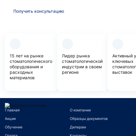
Получить консультацию
Преимущества компании
15 лет на рынке
Лидер рынка
Активный 
стоматологического
стоматологической
ключевых
оборудования и
индустрии в своем
стоматоло
расходных
регионе
выставок
материалов
Главная
О компании
Акции
Образцы документов
Обучение
Дилерам
Оплата
Контакты