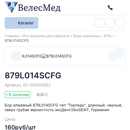
Каталог
Хлебные крошки
Главная
Инструменты для кабинета
Боры алмазные
879L
879L014SCFG
879L014SCFG
Артикул: 00-00009082
В наличии
0.0
(0)
Бор алмазный 879L014SCFG тип "Торпедо", длинный, черный,
сверх грубая зернистость экоДент/ökoDENT, Германия
Цена:
160руб/шт