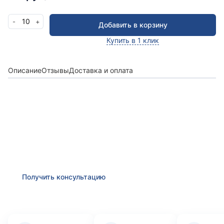
10
-
+
Добавить в корзину
Купить в 1 клик
Описание
Отзывы
Доставка и оплата
Получить консультацию
Оставьте заявку и мы в ближайшее время
проконсультируем Вас
по любым возникшим
вопросам
Получить консультацию
Преимущества компании