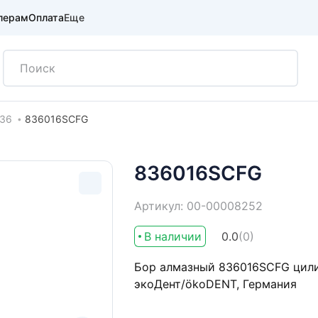
лерам
Оплата
Еще
36
836016SCFG
836016SCFG
Артикул: 00-00008252
В наличии
0.0
(0)
Бор алмазный 836016SCFG цили
экоДент/ökoDENT, Германия