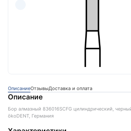
Описание
Отзывы
Доставка и оплата
Описание
Бор алмазный 836016SCFG цилиндрический, черный,
ökoDENT, Германия
Характеристики