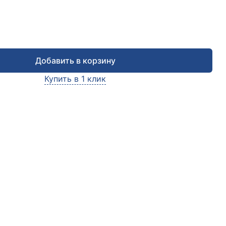
Добавить в корзину
Купить в 1 клик
чить консультацию
е заявку и мы в ближайшее время
сультируем Вас
по любым возникшим вопросам