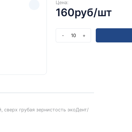
Цена:
160руб/шт
-
10
+
Полу
 сверх грубая зернистость экоДент/
Оставьт
прокон