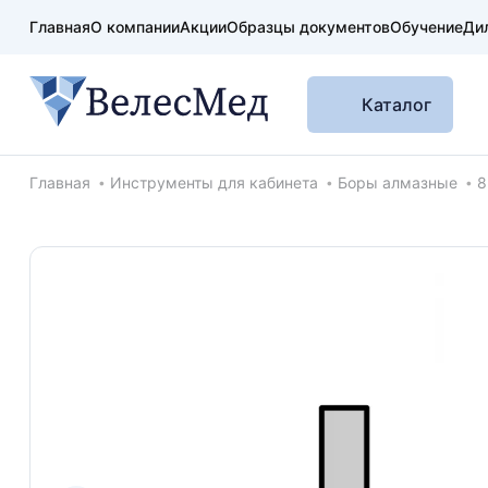
Главная
О компании
Акции
Образцы документов
Обучение
Ди
Каталог
Хлебные крошки
Главная
Инструменты для кабинета
Боры алмазные
8