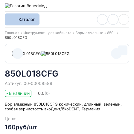
Каталог
Хлебные крошки
Главная
Инструменты для кабинета
Боры алмазные
850L
850L018CFG
850L018CFG
Артикул: 00-00008589
В наличии
0.0
(0)
Бор алмазный 850L018CFG конический, длинный, зеленый,
грубая зернистость экоДент/ökoDENT, Германия
Цена:
160руб/шт