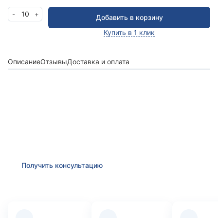
10
-
+
Добавить в корзину
Купить в 1 клик
Описание
Отзывы
Доставка и оплата
Получить консультацию
Оставьте заявку и мы в ближайшее время
проконсультируем Вас
по любым возникшим
вопросам
Получить консультацию
Преимущества компании