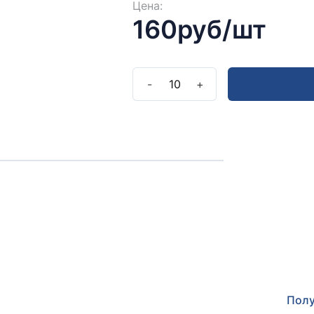
Цена:
160руб/шт
-
10
+
Полу
Оставьт
прокон
Полу