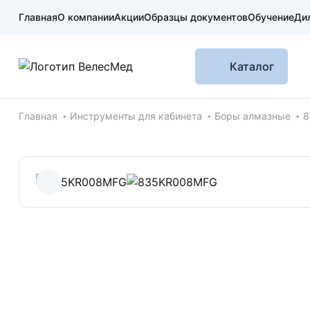
Главная
О компании
Акции
Образцы документов
Обучение
Ди
Каталог
Хлебные крошки
Главная
Инструменты для кабинета
Боры алмазные
8