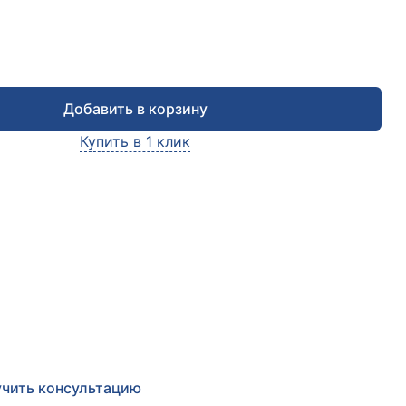
Добавить в корзину
Купить в 1 клик
чить консультацию
е заявку и мы в ближайшее время
сультируем Вас
по любым возникшим вопросам
чить консультацию