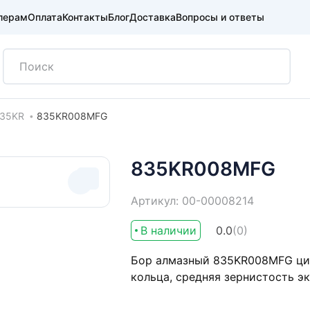
лерам
Оплата
Контакты
Блог
Доставка
Вопросы и ответы
35KR
835KR008MFG
835KR008MFG
Артикул: 00-00008214
В наличии
0.0
(0)
Бор алмазный 835KR008MFG цили
кольца, средняя зернистость э