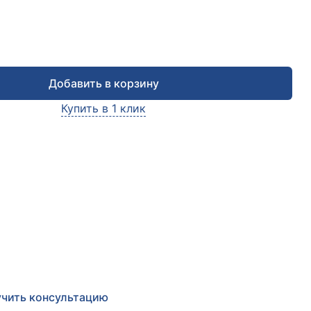
Добавить в корзину
Купить в 1 клик
чить консультацию
е заявку и мы в ближайшее время
сультируем Вас
по любым возникшим вопросам
чить консультацию