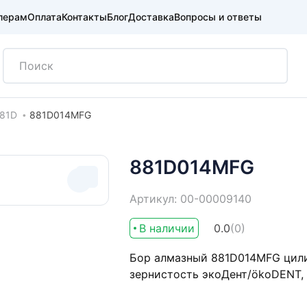
лерам
Оплата
Контакты
Блог
Доставка
Вопросы и ответы
81D
881D014MFG
881D014MFG
Артикул: 00-00009140
В наличии
0.0
(0)
Бор алмазный 881D014MFG цилин
зернистость экоДент/ökoDENT,