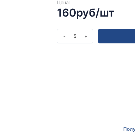
Цена:
160руб/шт
-
5
+
Полу
Оставьт
прокон
Полу