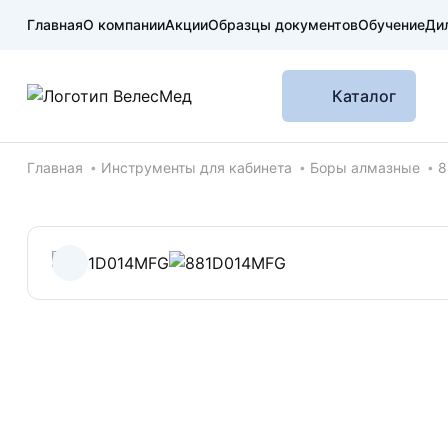
Главная
О компании
Акции
Образцы документов
Обучение
Ди
Каталог
Хлебные крошки
Главная
Инструменты для кабинета
Боры алмазные
8