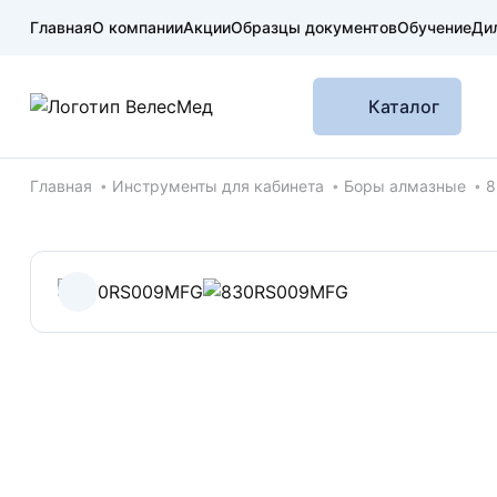
Главная
О компании
Акции
Образцы документов
Обучение
Ди
Каталог
Хлебные крошки
Главная
Инструменты для кабинета
Боры алмазные
8