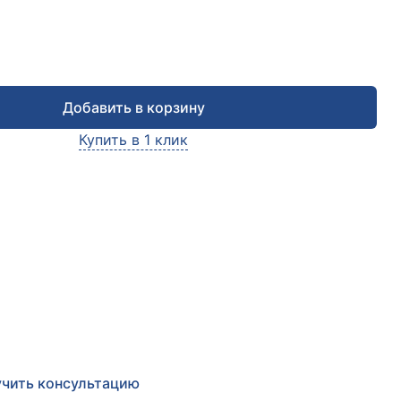
Добавить в корзину
Купить в 1 клик
чить консультацию
е заявку и мы в ближайшее время
сультируем Вас
по любым возникшим вопросам
чить консультацию