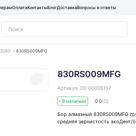
лерам
Оплата
Контакты
Блог
Доставка
Вопросы и ответы
30RS
830RS009MFG
830RS009MFG
Артикул: 00-00008157
В наличии
0.0
(0)
Бор алмазный 830RS009MFG груш
средняя зернистость экоДент/