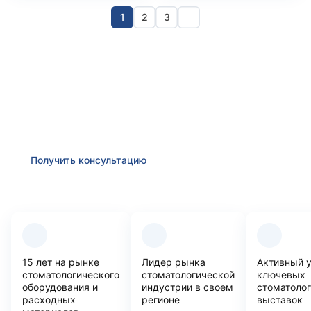
1
2
3
Получить консультацию
Оставьте заявку и мы в ближайшее время
проконсультируем Вас
по любым возникшим вопросам
Получить консультацию
Преимущества компании
15 лет на рынке
Лидер рынка
Активный 
стоматологического
стоматологической
ключевых
оборудования и
индустрии в своем
стоматоло
расходных
регионе
выставок