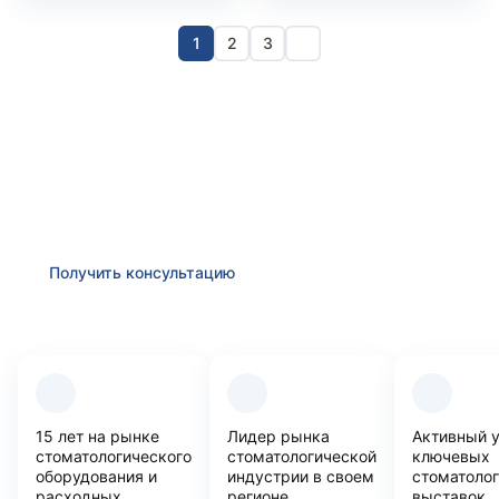
1
2
3
Получить консультацию
Оставьте заявку и мы в ближайшее время
проконсультируем Вас
по любым возникшим вопросам
Получить консультацию
Преимущества компании
15 лет на рынке
Лидер рынка
Активный 
стоматологического
стоматологической
ключевых
оборудования и
индустрии в своем
стоматоло
расходных
регионе
выставок