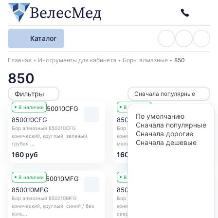
Каталог
Хлебные крошки
Главная
Инструменты для кабинета
Боры алмазные
850
850
Фильтры
Сначала популярные
В наличии
В наличии
По умолчанию
850010CFG
850010FFG
Сначала популярные
Бор алмазный 850010CFG
Бор алмазный 850010FFG
Сначала дорогие
конический, круглый, зеленый,
конический, круглый, красный,
Сначала дешевые
грубая ...
мелкая ...
160 руб
160 руб
В наличии
В наличии
850010MFG
850010SFFG
Бор алмазный 850010MFG
Бор алмазный 850010SFFG
конический, круглый, синий / без
конический, круглый, желтый,
коль...
сверхме...