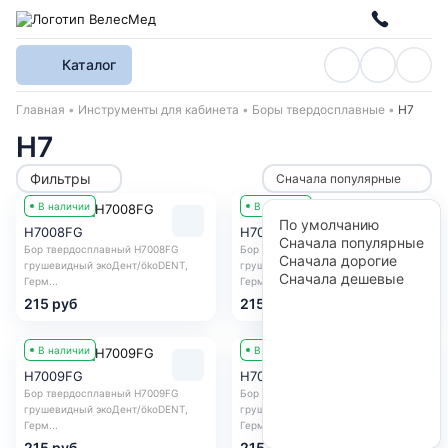
Каталог
Хлебные крошки
Главная
Инструменты для кабинета
Боры твердосплавные
H7
H7
Фильтры
Сначала популярные
В наличии
В наличии
По умолчанию
H7008FG
H7008RA
Сначала популярные
Бор твердосплавный H7008FG
Бор твердосплавный H7008RA
Сначала дорогие
грушевидный экоДент/ökoDENT,
грушевидный экоДент/ökoDENT,
Сначала дешевые
Герм...
Герм...
215 руб
215 руб
В наличии
В наличии
H7009FG
H7009RA
Бор твердосплавный H7009FG
Бор твердосплавный H7009RA
грушевидный экоДент/ökoDENT,
грушевидный экоДент/ökoDENT,
Герм...
Герм...
215 руб
215 руб