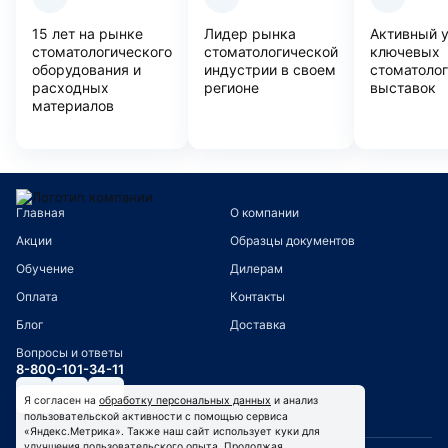
15 лет на рынке
Лидер рынка
Активный 
стоматологического
стоматологической
ключевых
оборудования и
индустрии в своем
стоматоло
расходных
регионе
выставок
материалов
Главная
О компании
Акции
Образцы документов
Обучение
Дилерам
Оплата
Контакты
Блог
Доставка
Вопросы и ответы
8-800-101-34-11
Я согласен на
обработку персональных данных
и анализ
пользовательской активности с помощью сервиса
«Яндекс.Метрика». Также наш сайт использует куки для
улучшения пользовательского опыта. Продолжая