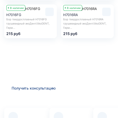
В наличии
В наличии
H7016FG
H7016RA
Бор твердосплавный H7016FG
Бор твердосплавный H7016RA
грушевидный экоДент/ökoDENT,
грушевидный экоДент/ökoDENT,
Герм...
Герм...
215 руб
215 руб
Получить консультацию
Оставьте заявку и мы в ближайшее время
проконсультируем Вас
по любым возникшим вопросам
Получить консультацию
Преимущества компании