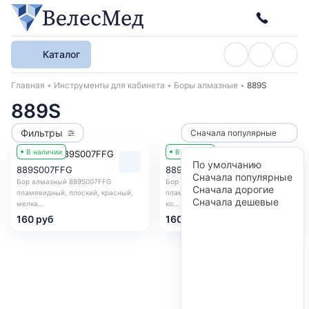
Каталог
Хлебные крошки
Главная
Инструменты для кабинета
Боры алмазные
889S
889S
Фильтры
Сначала популярные
В наличии
В наличии
По умолчанию
889S007FFG
889S007MFG
Сначала популярные
Бор алмазный 889S007FFG
Бор алмазный 889S007MFG
Сначала дорогие
пламевидный, плоский, красный,
пламевидный, плоский, синий / без
Сначала дешевые
мелка...
ко...
160 руб
160 руб
Получить консультацию
Оставьте заявку и мы в ближайшее время