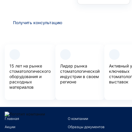
проконсультируем Вас
по любым возникшим вопросам
Получить консультацию
Преимущества компании
15 лет на рынке
Лидер рынка
Активный 
стоматологического
стоматологической
ключевых
оборудования и
индустрии в своем
стоматоло
расходных
регионе
выставок
материалов
Главная
О компании
Акции
Образцы документов