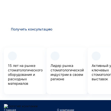
Получить консультацию
Оставьте заявку и мы в ближайшее время
проконсультируем Вас
по любым возникшим вопросам
Получить консультацию
Преимущества компании
15 лет на рынке
Лидер рынка
Активный 
стоматологического
стоматологической
ключевых
оборудования и
индустрии в своем
стоматоло
расходных
регионе
выставок
материалов
Главная
О компании