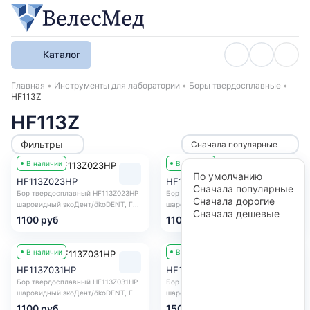
Каталог
Хлебные крошки
Главная
Инструменты для лаборатории
Боры твердосплавные
HF113Z
HF113Z
Фильтры
Сначала популярные
В наличии
В наличии
По умолчанию
HF113Z023HP
HF113Z027HP
Сначала популярные
Бор твердосплавный HF113Z023HP
Бор твердосплавный HF113Z027HP
Сначала дорогие
шаровидный экоДент/ökoDENT, Г...
шаровидный экоДент/ökoDENT, Г...
Сначала дешевые
1100 руб
1100 руб
В наличии
В наличии
HF113Z031HP
HF113Z035HP
Бор твердосплавный HF113Z031HP
Бор твердосплавный HF113Z035HP
шаровидный экоДент/ökoDENT, Г...
шаровидный экоДент/ökoDENT, Г...
1100 руб
1500 руб