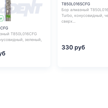
T850L016SCFG
Бор алмазный T850L01
Turbo, конусовидный, ч
ии
сверх...
6CFG
азный T850L016CFG
онусовидный, зеленый,
330 руб
уб