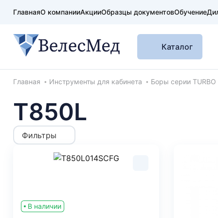
Главная
О компании
Акции
Образцы документов
Обучение
Ди
Каталог
Хлебные крошки
Главная
Инструменты для кабинета
Боры серии TURBO
T850L
Фильтры
В наличии