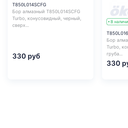
T850L014SCFG
Бор алмазный T850L014SCFG
Turbo, конусовидный, черный,
В налич
сверх...
T850L01
Бор алм
Turbo, к
груба...
330 руб
330 р