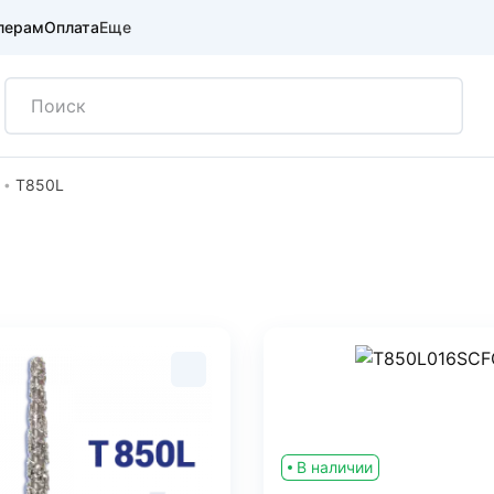
лерам
Оплата
Еще
T850L
В наличии