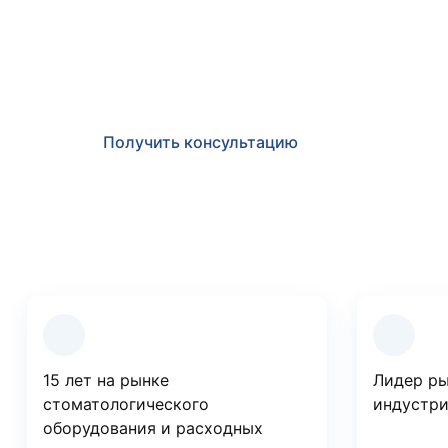
Получить консульт
Оставьте заявку и мы в ближайшее время пр
по любым возникшим вопросам
Получить консультацию
Преимущества компании
15 лет на рынке
Лидер ры
стоматологического
индустри
оборудования и расходных