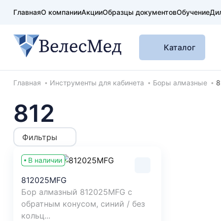
Главная
О компании
Акции
Образцы документов
Обучение
Ди
Каталог
Хлебные крошки
Главная
Инструменты для кабинета
Боры алмазные
8
812
Фильтры
В наличии
812025MFG
Бор алмазный 812025MFG с
обратным конусом, синий / без
кольц...