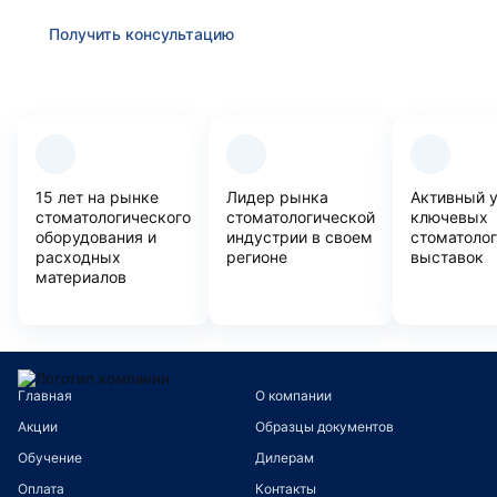
Получить консультацию
Преимущества компании
15 лет на рынке
Лидер рынка
Активный 
стоматологического
стоматологической
ключевых
оборудования и
индустрии в своем
стоматоло
расходных
регионе
выставок
материалов
Главная
О компании
Акции
Образцы документов
Обучение
Дилерам
Оплата
Контакты