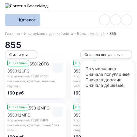
Каталог
Хлебные крошки
Главная
Инструменты для кабинета
Боры алмазные
855
855
Фильтры
Сначала популярные
В наличии
В наличии
По умолчанию
855012CFG
855012FFG
Сначала популярные
Бор алмазный 855012CFG
Бор алмазный 855012FFG
Сначала дорогие
конический, круглый, зеленый,
конический, круглый, красный,
Сначала дешевые
грубая ...
мелкая ...
160 руб
160 руб
В наличии
В наличии
855012MFG
855012SCFG
Бор алмазный 855012MFG
Бор алмазный 855012SCFG
конический, круглый, синий / без
конический, круглый, черный,
коль...
сверх г...
160 руб
160 руб