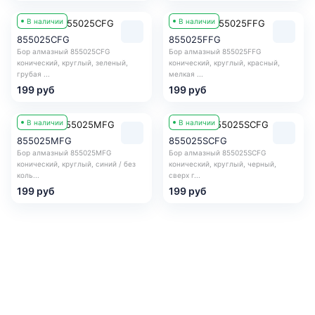
В наличии
В наличии
855025CFG
855025FFG
Бор алмазный 855025CFG
Бор алмазный 855025FFG
конический, круглый, зеленый,
конический, круглый, красный,
грубая ...
мелкая ...
199 руб
199 руб
В наличии
В наличии
855025MFG
855025SCFG
Бор алмазный 855025MFG
Бор алмазный 855025SCFG
конический, круглый, синий / без
конический, круглый, черный,
коль...
сверх г...
199 руб
199 руб
Получить консультацию
Оставьте заявку и мы в ближайшее время
проконсультируем Вас
по любым возникшим вопросам