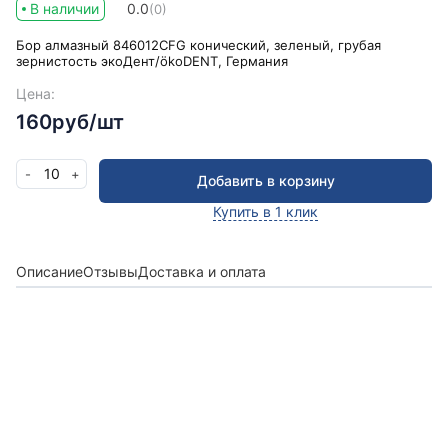
В наличии
0.0
(0)
Бор алмазный 846012CFG конический, зеленый, грубая
зернистость экоДент/ökoDENT, Германия
Цена:
160руб/шт
10
-
+
Добавить в корзину
Купить в 1 клик
Описание
Отзывы
Доставка и оплата
Получить консультацию
Оставьте заявку и мы в ближайшее время
проконсультируем Вас
по любым возникшим
вопросам