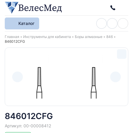
Каталог
Хлебные крошки
Главная
Инструменты для кабинета
Боры алмазные
846
846012CFG
846012CFG
Артикул: 00-00008412