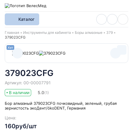
Каталог
Хлебные крошки
Главная
Инструменты для кабинета
Боры алмазные
379
379023CFG
Хит
379023CFG
Артикул: 00-00007791
В наличии
5.0
(1)
Бор алмазный 379023CFG почковидный, зеленый, грубая
зернистость экоДент/ökoDENT, Германия
Цена:
160руб/шт