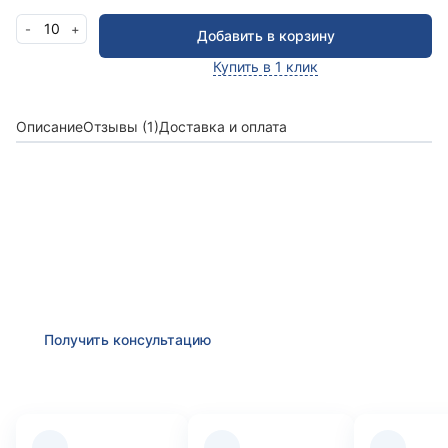
10
-
+
Добавить в корзину
Купить в 1 клик
Описание
Отзывы (1)
Доставка и оплата
Получить консультацию
Оставьте заявку и мы в ближайшее время
проконсультируем Вас
по любым возникшим
вопросам
Получить консультацию
Преимущества компании