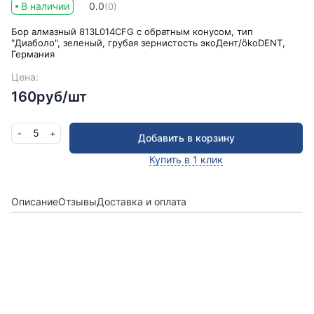
В наличии
0.0
(0)
Бор алмазный 813L014CFG с обратным конусом, тип
"Диаболо", зеленый, грубая зернистость экоДент/ökoDENT,
Германия
Цена:
160руб/шт
5
-
+
Добавить в корзину
Купить в 1 клик
Описание
Отзывы
Доставка и оплата
Получить консультацию
Оставьте заявку и мы в ближайшее время
проконсультируем Вас
по любым возникшим