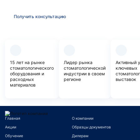
вопросам
Получить консультацию
Преимущества компании
15 лет на рынке
Лидер рынка
Активный 
стоматологического
стоматологической
ключевых
оборудования и
индустрии в своем
стоматоло
расходных
регионе
выставок
материалов
Главная
О компании
Акции
Образцы документов
Обучение
Дилерам