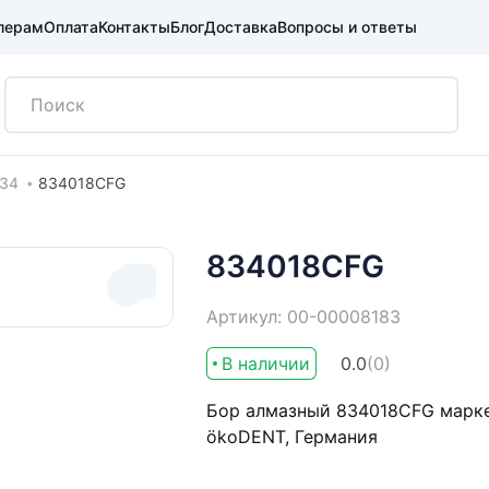
лерам
Оплата
Контакты
Блог
Доставка
Вопросы и ответы
34
834018CFG
834018CFG
Артикул: 00-00008183
В наличии
0.0
(0)
Бор алмазный 834018CFG маркер
ökoDENT, Германия