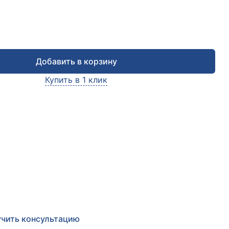
Добавить в корзину
Купить в 1 клик
чить консультацию
е заявку и мы в ближайшее время
сультируем Вас
по любым возникшим вопросам
чить консультацию