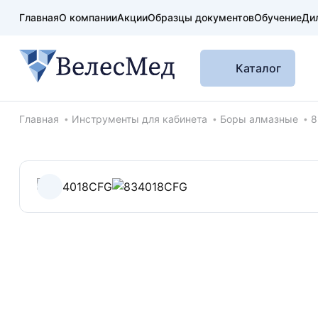
Главная
О компании
Акции
Образцы документов
Обучение
Ди
Каталог
Хлебные крошки
Главная
Инструменты для кабинета
Боры алмазные
8