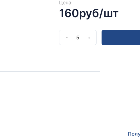
Цена:
160руб/шт
-
5
+
Полу
Оставьт
прокон
Полу