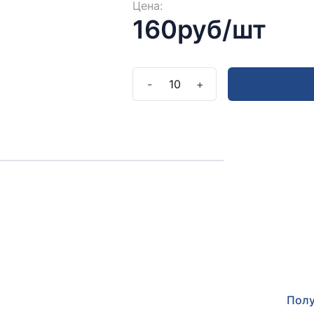
Цена:
160руб/шт
-
10
+
Полу
Оставьт
прокон
Полу