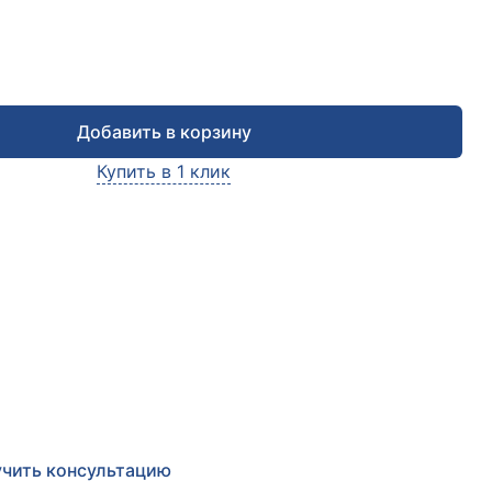
Добавить в корзину
Купить в 1 клик
чить консультацию
е заявку и мы в ближайшее время
сультируем Вас
по любым возникшим вопросам
чить консультацию