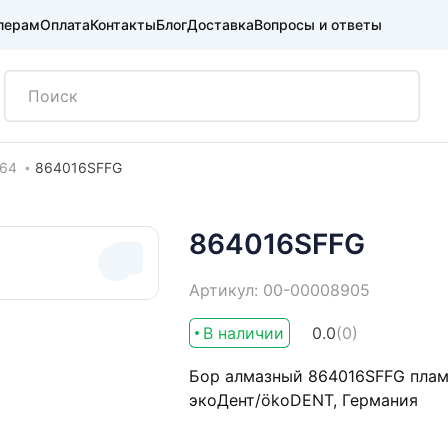
лерам
Оплата
Контакты
Блог
Доставка
Вопросы и ответы
64
864016SFFG
864016SFFG
Артикул: 00-00008905
В наличии
0.0
(0)
Бор алмазный 864016SFFG плам
экоДент/ökoDENT, Германия