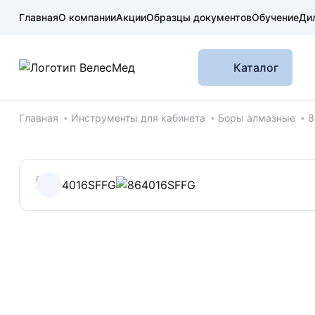
Главная
О компании
Акции
Образцы документов
Обучение
Ди
Каталог
Хлебные крошки
Главная
Инструменты для кабинета
Боры алмазные
8