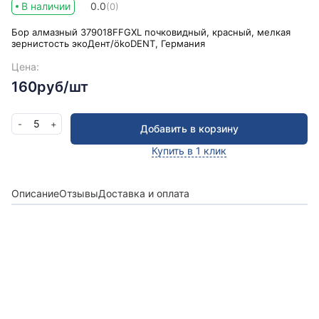
В наличии
0.0
(0)
Бор алмазный 379018FFGXL почковидный, красный, мелкая
зернистость экоДент/ökoDENT, Германия
Цена:
160руб/шт
5
-
+
Добавить в корзину
Купить в 1 клик
Описание
Отзывы
Доставка и оплата
Получить консультацию
Оставьте заявку и мы в ближайшее время
проконсультируем Вас
по любым возникшим
вопросам